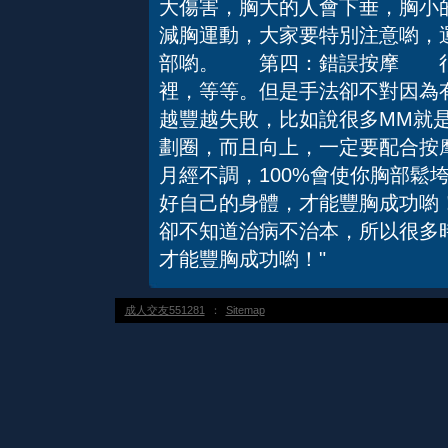
大傷害，胸大的人會下垂，胸小
減胸運動，大家要特別注意喲，
部喲。 第四：錯誤按摩 很
裡，等等。但是手法卻不對因為
越豐越失敗，比如說很多MM就
劃圈，而且向上，一定要配合
月經不調，100%會使你胸部鬆
好自己的身體，才能豐胸成功喲
卻不知道治病不治本，所以很多
才能豐胸成功喲！"
成人交友551281
：
Sitemap